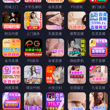
自动检测进行中，请勿关闭页面…
正在连接安全网关并完成校验…
© 2026 · 安全网关保护中
隐私与Cookie
使用条款
联系管理员