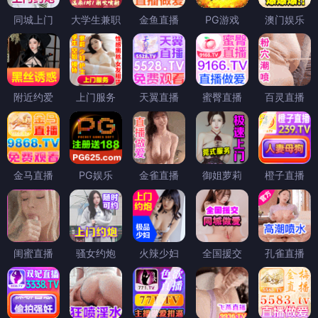
自动检测进行中，请勿关闭页面…
正在连接安全网关并完成校验…
© 2026 · 安全网关保护中
隐私与Cookie
使用条款
联系管理员